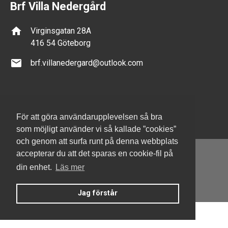
Brf Villa Nedergård
home
Virginsgatan 28A
416 54 Göteborg
email
brf.villanedergard@outlook.com
För att göra användarupplevelsen så bra
som möjligt använder vi så kallade ”cookies”
och genom att surfa runt på denna webbplats
accepterar du att det sparas en cookie-fil på
din enhet.
Läs mer
Denna hemsida är byggd med Smart Brf ®
Jag förstår